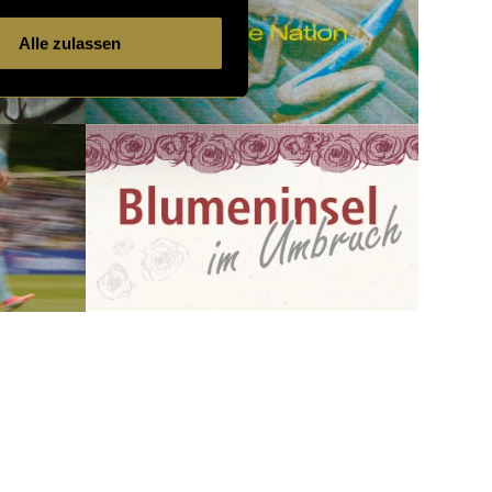
Alle zulassen
3732 Artikel
4 von 121
neuere
ältere
Artikel
Artikel