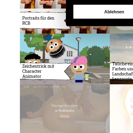
Ablehnen
Portraits für den
RCB
Tauche ein
Zeichentrick mit
Farben un
Character
Landschaf
Animator
Lanzarote.