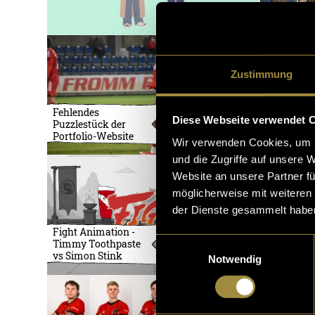
Zustimmung
Neues Ove
Fehlendes
Konzept fü
Diese Webseite verwendet 
Puzzlestück der
profession
Portfolio-Website
LoL-Espor
Wir verwenden Cookies, um I
und die Zugriffe auf unsere 
Website an unsere Partner fü
möglicherweise mit weiteren
der Dienste gesammelt habe
Fight Animation -
Basketball
Einwilligungsauswahl
Timmy Toothpaste
auf Insta
vs Simon Stink
Notwendig