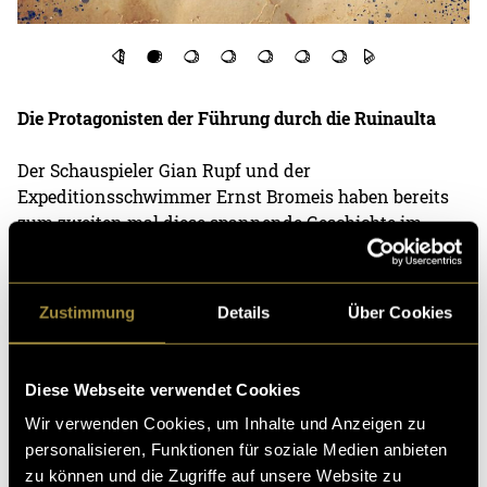
Sc
Die Protagonisten der Führung durch die Ruinaulta
Der Schauspieler Gian Rupf und der
Expeditionsschwimmer Ernst Bromeis haben bereits
zum zweiten mal diese spannende Geschichte im
ewigen Eis erzählt. Aber nicht am Südpol, nein. Mitten
in Graubünden in der Ruinaulta. Hier stellen Sie sich
doch gleich selber vor:
Zustimmung
Details
Über Cookies
Diese Webseite verwendet Cookies
Wir verwenden Cookies, um Inhalte und Anzeigen zu
personalisieren, Funktionen für soziale Medien anbieten
zu können und die Zugriffe auf unsere Website zu