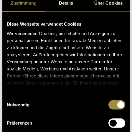
Zustimmung
Details
Über Cookies
Neben den Aufnahmen in und um Moutier führte uns
die Reise auch durch weitere reizvolle Regionen der
Schweiz und sogar kurz über die Landesgrenze nach
Diese Webseite verwendet Cookies
Frankreich. So wurde die Produktion nicht nur zu
einer spannenden Reportage über den Rallyesport,
Wir verwenden Cookies, um Inhalte und Anzeigen zu
sondern auch zu einem kleinen Abenteuer abseits der
personalisieren, Funktionen für soziale Medien anbieten
Rennstrecke.
zu können und die Zugriffe auf unsere Website zu
analysieren. Außerdem geben wir Informationen zu Ihrer
Verwendung unserer Website an unsere Partner für
soziale Medien, Werbung und Analysen weiter. Unsere
Partner führen diese Informationen möglicherweise mit
weiteren Daten zusammen, die Sie ihnen bereitgestellt
haben oder die sie im Rahmen Ihrer Nutzung der Dienste
gesammelt haben.
Einwilligungsauswahl
Notwendig
Präferenzen