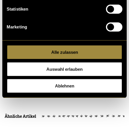
Statistiken
Domenico in Action – Bild Ismael Rehab
Ra
Marketing
(mbi)
Alle zulassen
Auswahl erlauben
Ablehnen
Kritik
Ähnliche Artikel