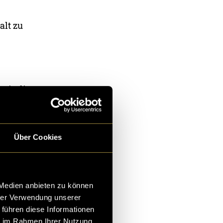
alt zu
 wir die
it eine neue
tien
e
Über Cookies
wichtig, ein
n uns als
ln, selbst zum
 Medien anbieten zu können
hrer Verwendung unserer
 führen diese Informationen
ie im Rahmen Ihrer Nutzung