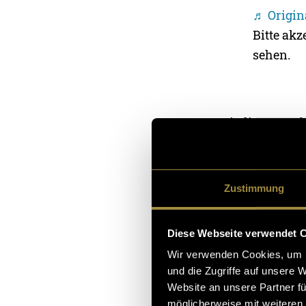
♬ Origin
Bitte akz
sehen.
Mit diesem Erf
offizielle Akkr
Dimension. In 
entschieden wi
Zustimmung
Berichterstatt
authentisches,
Diese Webseite verwendet 
Gruppe zeigen,
Wir verwenden Cookies, um I
ersten Mal haut
und die Zugriffe auf unsere 
Website an unsere Partner fü
möglicherweise mit weiteren