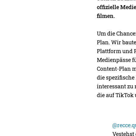
offizielle Med
filmen.
Um die Chancen
Plan. Wir baute
Plattform und R
Medienpässe für
Content-Plan m
die spezifisch
interessant zu
die auf TikTok
@recce.q
Vestehst 