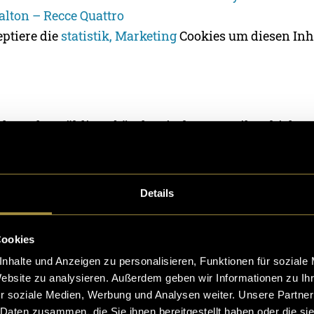
alton – Recce Quattro
eptiere die
statistik, Marketing
Cookies um diesen Inh
olg und unzähligen bürokratischen E-Mails erhielten
editierungsbestätigung, und das Projekt erreichte dam
der finalen Planungsphase für den Hauptfilm in Kroa
r uns bewusst gegen eine klassische, rein informativ
Details
ung und für ein emotionales Vlog-Format. Uns war es 
 nahbares und familiäres Video zu drehen. Wir wollte
Cookies
 wie wir sind, und dem Zuschauer das Gefühl vermitte
nhalte und Anzeigen zu personalisieren, Funktionen für soziale
nah an einer Rallye dabei zu sein.
Website zu analysieren. Außerdem geben wir Informationen zu I
r soziale Medien, Werbung und Analysen weiter. Unsere Partner
 Daten zusammen, die Sie ihnen bereitgestellt haben oder die s