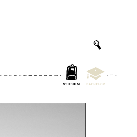
STUDIUM
BACHELOR