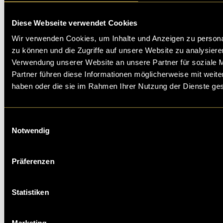
IMPRESSUM
Diese Webseite verwendet Cookies
Wir verwenden Cookies, um Inhalte und Anzeigen zu personal
zu können und die Zugriffe auf unsere Website zu analysier
Verwendung unserer Website an unsere Partner für soziale 
Fachhochschule Graubünden
Partner führen diese Informationen möglicherweise mit weite
Institut für Multimedia Production
haben oder die sie im Rahmen Ihrer Nutzung der Dienste g
Pulvermühlestrasse 57
CH-7000 Chur
Einwilligungsauswahl
Notwendig
Präferenzen
Hochschule der Künste Bern
Fellerstrasse 11
Statistiken
CH-3027 Bern