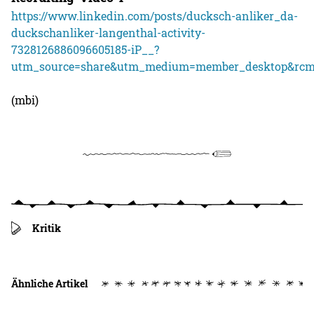
https://www.linkedin.com/posts/ducksch-anliker_da-
duckschanliker-langenthal-activity-
7328126886096605185-iP__?
utm_source=share&utm_medium=member_desktop&rcm
(mbi)
Kritik
Ähnliche Artikel