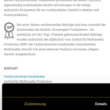
eigenständig multimediale Inhalte und erlangen so die nötige
technische Kompetenz für ein multimediales Umfeld in Medien und
Kommunikation.
Die unter «Beste» erscheinenden Beiträge sind eine Auswahl der
Dozierenden des Moduls «Konvergent Produzieren». Die
zusätzlich mit der «Top»-Plakette gekennzeichneten Beiträge
wurden anlässlich des alljährlich vom Institut für Multimedia
Production (IMP) der Fachhochschule Graubünden veranstalteten
Multimedia Awards von einer externen Fachjury mit einem «Digezz-
Award» ausgezeichnet.
KONTAKT
Fachhochschule Graubünden
Institut für Multimedia Production
Pulvermühlestrasse 57
CH-7000 Chur
Tel.:
+41 (0)81 286 24 24
Zustimmung
Details
E-Mail:
imp@fhgr.ch