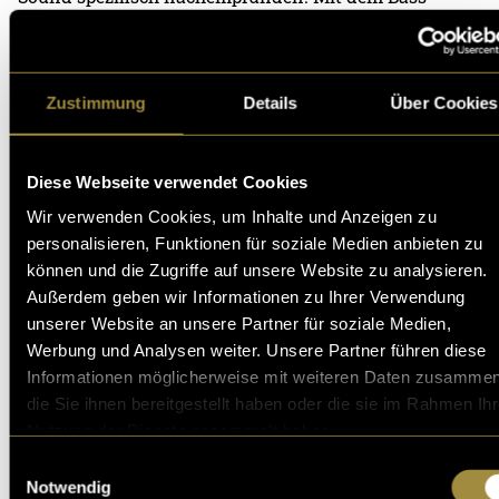
schlichen sich aber auch Elemente von Leonard
Cohens finalem Album rein.
CI/CD:
Zustimmung
Details
Über Cookies
Die Schrift für das Bandlogo entstand während
Mediengestaltung. Inspiration für den Font und
jeglich Desgins für die Band lieferte mein Makeup. So
Diese Webseite verwendet Cookies
wie die Schrift verläuft, verläuft auch mein Eyeliner
Wir verwenden Cookies, um Inhalte und Anzeigen zu
wenn ich grössere Looks mache.
personalisieren, Funktionen für soziale Medien anbieten zu
können und die Zugriffe auf unsere Website zu analysieren.
Ziel der Schrift ist es vor allem organisch und
Außerdem geben wir Informationen zu Ihrer Verwendung
ausserirdisch Auszusehen. Zusätzlich hat dieser
unserer Website an unsere Partner für soziale Medien,
direkte Inspirationen aus Dune und
Werbung und Analysen weiter. Unsere Partner führen diese
Jugendstilschriften des frühen 20. Jahrhunderts.
Informationen möglicherweise mit weiteren Daten zusammen
die Sie ihnen bereitgestellt haben oder die sie im Rahmen Ihr
Nutzung der Dienste gesammelt haben.
Einwilligungsauswahl
Notwendig