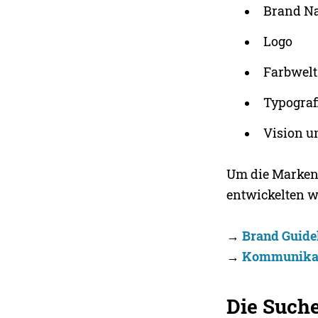
Brand N
Logo
Farbwelt
Typograf
Vision u
Um die Markeni
entwickelten w
→
Brand Guide
→
Kommunikat
Die Such