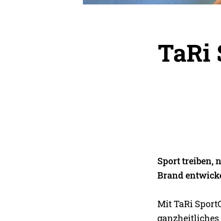
TaRi 
Sport treiben,
Brand entwicke
Mit TaRi SportC
ganzheitliches