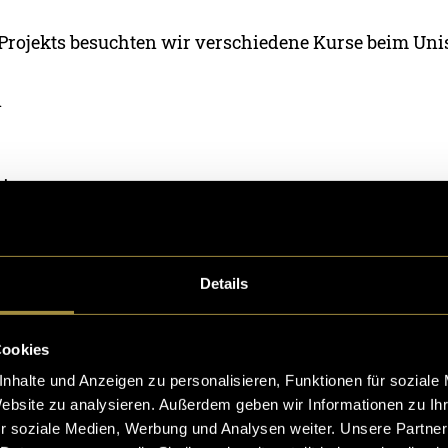
 Projekts besuchten wir verschiedene Kurse beim Uni
n
ning
ess
ycling
Details
en Allround
Cookies
brachte neue Eindrücke mit sich. Während beim Bould
nhalte und Anzeigen zu personalisieren, Funktionen für soziale
nzentration im Mittelpunkt standen, vermittelten Pi
Website zu analysieren. Außerdem geben wir Informationen zu I
 Ruhe, Körpergefühl und Kontrolle. Box Fitness un
r soziale Medien, Werbung und Analysen weiter. Unsere Partner