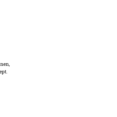
anen,
ept.