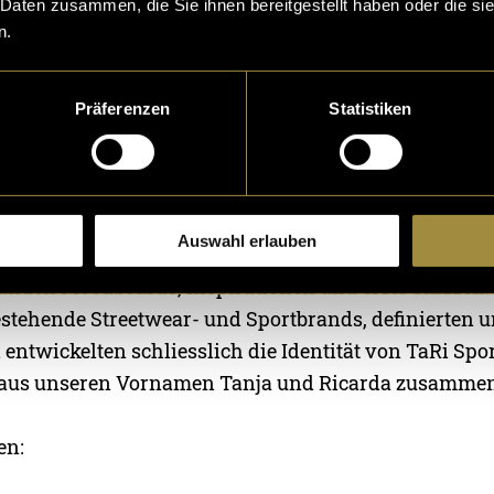
 Daten zusammen, die Sie ihnen bereitgestellt haben oder die s
um standen für Dynamik, Energie und Ausdauer.
n.
iedlichen Charaktereigenschaften wurden später zur
en Gestaltung.
Präferenzen
Statistiken
uche nach einer eigenen Identität
 Sportkursen begann die eigentliche Konzeptarbeit.
Auswahl erlauben
anden Moodboards, Inspirationen und erste Skizzen.
estehende Streetwear- und Sportbrands, definierten 
 entwickelten schliesslich die Identität von TaRi Sp
h aus unseren Vornamen Tanja und Ricarda zusamme
en: