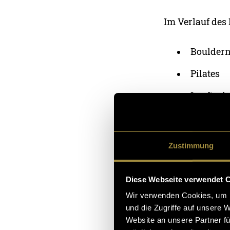
Im Verlauf des
Boulder
Pilates
Lauftrai
Box Fitn
Indoor C
Zustimmung
Schwimm
Diese Webseite verwendet 
Jede Sportart 
Wir verwenden Cookies, um I
Technik und Ko
und die Zugriffe auf unsere 
Schwimmen eher
Website an unsere Partner fü