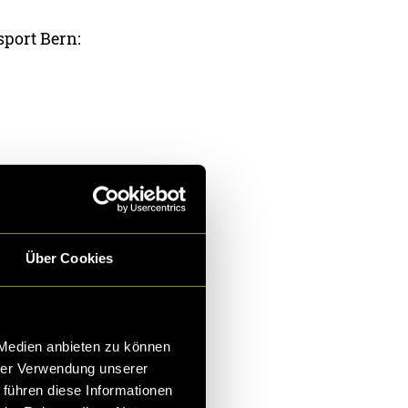
sport Bern:
Über Cookies
ern Kraft,
 Medien anbieten zu können
lates und
hrer Verwendung unserer
d Indoor
 führen diese Informationen