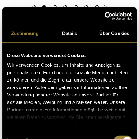
Umsetzung in Blender
Zustimmung
Details
Über Cookies
Nachdem das Design des ersten Vinyl fertiggestellt
war, entstand die Idee, das Projekt nicht nur als
statische Grafik zu präsentieren. Stattdessen wollte
Diese Webseite verwendet Cookies
ich das Endprodukt in einer anderen Umgebung
zeigen und dadurch in Szene setzen.
Wir verwenden Cookies, um Inhalte und Anzeigen zu
personalisieren, Funktionen für soziale Medien anbieten
Aus diesem Grund modellierte ich in Blender einen
zu können und die Zugriffe auf unsere Website zu
eigenen Plattenspieler, auf dem die gestaltete Vinyl
analysieren. Außerdem geben wir Informationen zu Ihrer
anschliessend präsentiert wird. Nach der
Verwendung unserer Website an unsere Partner für
Fertigstellung richtete ich Materialien, Beleuchtung
soziale Medien, Werbung und Analysen weiter. Unsere
und Kamera ein und erstellte zum Abschluss eine
Partner führen diese Informationen möglicherweise mit
kurze Animation, in der sich die Schallplatte dreht
weiteren Daten zusammen, die Sie ihnen bereitgestellt
und das gesamte Design aus verschiedenen
haben oder die sie im Rahmen Ihrer Nutzung der Dienste
Perspektiven gezeigt wird.
gesammelt haben.
Einwilligungsauswahl