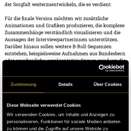
der Sorgfalt weiterzuentwickeln, die es verdient.
Für die finale Version möchten wir zusätzliche
Animationen und Grafiken produzieren, die komplexe
Zusammenhänge verständlich visualisieren und die
Aussagen der Interviewpartnerinnen unterstützen.
Darüber hinaus sollen weitere B-Roll-Sequenzen
entstehen, beispielsweise Aufnahmen aus Bundesbern
oder anschauliche, repräsentative Szenen rund um die
Serafe-Abgabe, die Abstimmungen und die
Mediennutzung. Solche Bilder können das Gesagte
visuell unterstreichen und die Geschichte noch
Zustimmung
Details
Über Cookies
stärker erlebbar machen. Auch das Sounddesign, die
Integration von Soundeffekten sowie ein
umfassendes Color Grading werden im nächsten
Diese Webseite verwendet Cookies
Produktionsschritt einen wichtigen Schwerpunkt
Wir verwenden Cookies, um Inhalte und Anzeigen zu
bilden. Mit dem aktuellen Stand verfügen wir bereits
personalisieren, Funktionen für soziale Medien anbieten
über einen sehr soliden Rohschnitt mit vorhandenen
zu können und die Zugriffe auf unsere Website zu
Interviews, einer klaren Struktur und einem guten