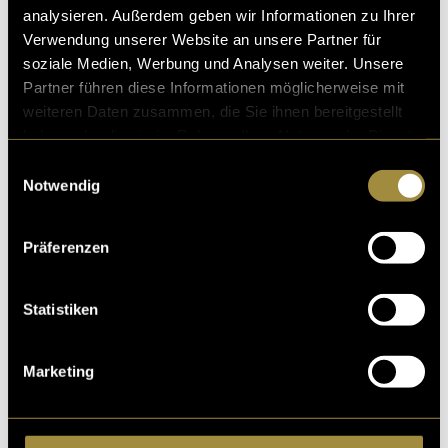
analysieren. Außerdem geben wir Informationen zu Ihrer
Voice-over. Viele Elemente im B-Roll dienen deshalb
Verwendung unserer Website an unsere Partner für
noch als Platzhalter und werden in den kommenden
soziale Medien, Werbung und Analysen weiter. Unsere
Monaten weiter verfeinert. Wir sind überzeugt, dass
Partner führen diese Informationen möglicherweise mit
sich die zusätzliche Zeitinvestition lohnen wird und
weiteren Daten zusammen, die Sie ihnen bereitgestellt
die Dokumentation dadurch deutlich an Qualität
haben oder die sie im Rahmen Ihrer Nutzung der Dienste
gewinnt.
gesammelt haben.
Einwilligungsauswahl
Notwendig
Präferenzen
Statistiken
Marketing