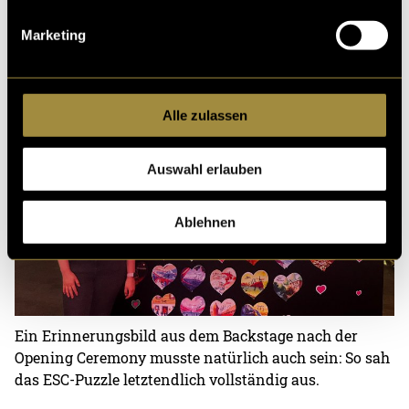
Produktionstag an sich, war ein echtes Highlight und
ein Erlebnis, das ich für immer in Erinnerung
Marketing
behalten werde.
Alle zulassen
Auswahl erlauben
Ablehnen
Ein Erinnerungsbild aus dem Backstage nach der
Opening Ceremony musste natürlich auch sein: So sah
das ESC-Puzzle letztendlich vollständig aus.