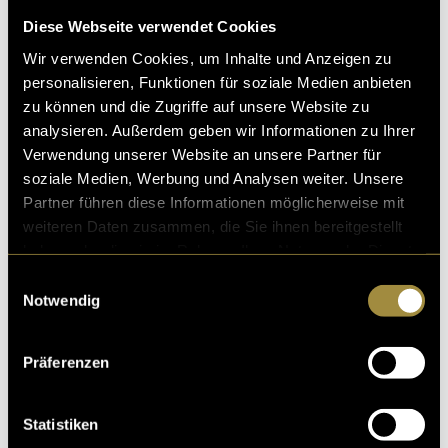
Diese Webseite verwendet Cookies
Wir verwenden Cookies, um Inhalte und Anzeigen zu
personalisieren, Funktionen für soziale Medien anbieten
zu können und die Zugriffe auf unsere Website zu
analysieren. Außerdem geben wir Informationen zu Ihrer
Verwendung unserer Website an unsere Partner für
soziale Medien, Werbung und Analysen weiter. Unsere
Partner führen diese Informationen möglicherweise mit
Bitte akzeptiere die
statistik, Marketing
Cookies um
weiteren Daten zusammen, die Sie ihnen bereitgestellt
diesen Inhalt zu sehen.
haben oder die sie im Rahmen Ihrer Nutzung der Dienste
gesammelt haben.
Einwilligungsauswahl
Ein einmaliges Erlebnis
Notwendig
Insgesamt war es unglaublich spannend
mitzuerleben, wie sich ein so solches Projekt Schritt
Präferenzen
für Schritt entwickelt – von der ersten Idee bis zur
Umsetzung auf der Bühne. Teil davon sein zu dürfen,
Statistiken
sowohl in der Vorbereitung als dann auch am