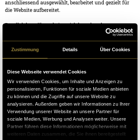
anschliessend ausgewählt, bearbeitet und gezielt für
die Website aufbereitet.
Parallel dazu überarbeitete ich bestehende
Vereinstexte, ergänzte fehlende Inhalte und
strukturierte sämtliche Informationen neu. Ziel war
es, den Verein und die Mitglieder zu porträtieren.
Zustimmung
Details
Über Cookies
Umsetzung
Diese Webseite verwendet Cookies
Die technische Umsetzung erfolgte mit Squarespace.
Wir verwenden Cookies, um Inhalte und Anzeigen zu
Dabei achtete ich auf eine saubere Struktur, eine hohe
personalisieren, Funktionen für soziale Medien anbieten
Benutzerfreundlichkeit sowie eine passende
zu können und die Zugriffe auf unsere Website zu
Darstellung für die Web- und Mobile-Version. Die
analysieren. Außerdem geben wir Informationen zu Ihrer
Domain wird über Hostpoint verwaltet. Für die
Verwendung unserer Website an unsere Partner für
Verknüpfung der Website richtete ich die
soziale Medien, Werbung und Analysen weiter. Unsere
erforderlichen DNS-Einstellungen ein und sorgte
Partner führen diese Informationen möglicherweise mit
dafür, dass die Website korrekt mit der Domain
weiteren Daten zusammen, die Sie ihnen bereitgestellt
verbunden ist.