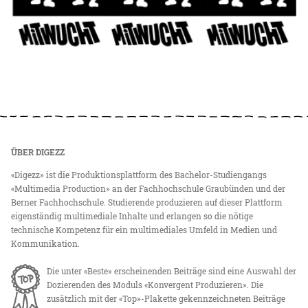
ÜBER DIGEZZ
«Digezz» ist die Produktionsplattform des Bachelor-Studiengangs
«Multimedia Production» an der Fachhochschule Graubünden und der
Berner Fachhochschule. Studierende produzieren auf dieser Plattform
eigenständig multimediale Inhalte und erlangen so die nötige
technische Kompetenz für ein multimediales Umfeld in Medien und
Kommunikation.
Die unter «Beste» erscheinenden Beiträge sind eine Auswahl der
Dozierenden des Moduls «Konvergent Produzieren». Die
zusätzlich mit der «Top»-Plakette gekennzeichneten Beiträge