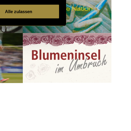
Alle zulassen
3732 Artikel
4 von 121
neuere
ältere
Artikel
Artikel