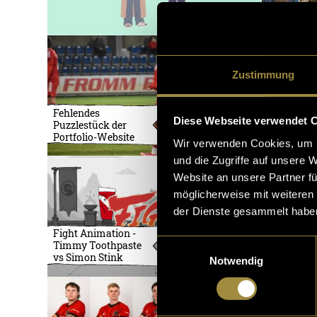
Zustimmung
Neues Ove
Fehlendes
Konzept fü
Diese Webseite verwendet 
Puzzlestück der
profession
Portfolio-Website
LoL-Espor
Wir verwenden Cookies, um I
und die Zugriffe auf unsere 
Website an unsere Partner fü
möglicherweise mit weiteren
der Dienste gesammelt habe
Fight Animation -
Basketball
Einwilligungsauswahl
Timmy Toothpaste
auf Insta
vs Simon Stink
Notwendig