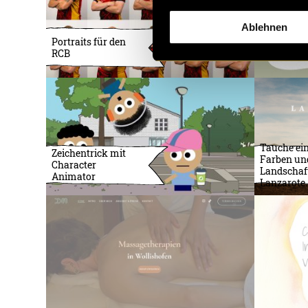
Ablehnen
Portraits für den
RCB
Tauche ein
Zeichentrick mit
Farben un
Character
Landschaf
Animator
Lanzarote.