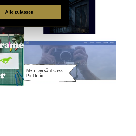
Alle zulassen
Mein persönliches
Portfolio
3731 Artikel
9 von 121
neuere
ältere
Artikel
Artikel