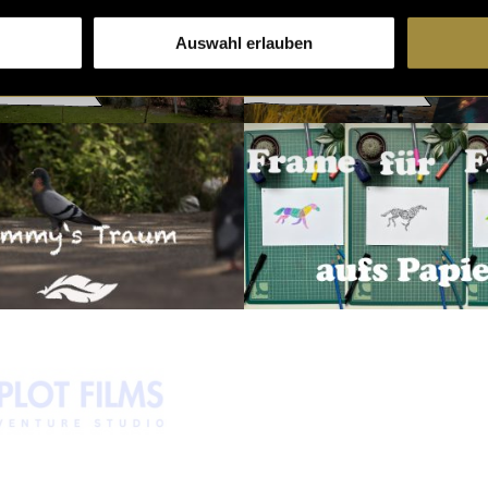
Auswahl erlauben
Übung
Local AI
Reenactment