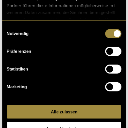
Partner führen diese Informationen möglicherweise mit
weiteren Daten zusammen, die Sie ihnen bereitgestellt
haben oder die sie im Rahmen Ihrer Nutzung der Dienste
gesammelt haben.
Einwilligungsauswahl
(mbi)
Notwendig
Präferenzen
Statistiken
Kritik
Marketing
Ähnliche Artikel
Alle zulassen