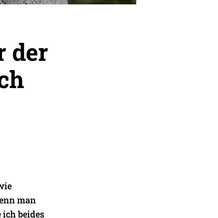
 der
ch
wie
 wenn man
 ich beides