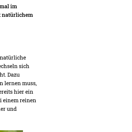
nmal im
t natürlichem
 natürliche
echseln sich
ht. Dazu
in lernen muss,
reits hier ein
ei einem reinen
ier und