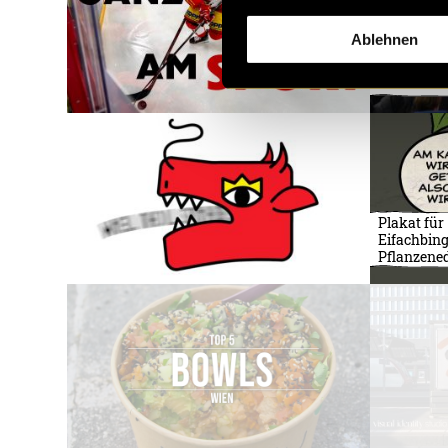
Ablehnen
MMP Movi
4.0
Plakat für
Eifachbing
Pflanzened