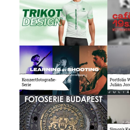
Konzertfotografie-
Portfolio 
Serie
Julián Jor
Simon's Ka