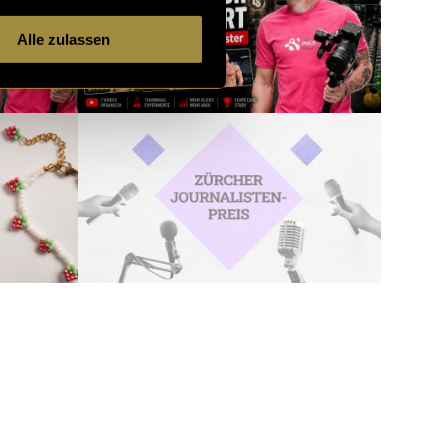
Alle zulassen
3732 Artikel
11 von 121
neuere
ältere
Artikel
Artikel