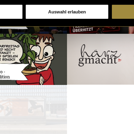
Auswahl erlauben
e Nght
o -
ition