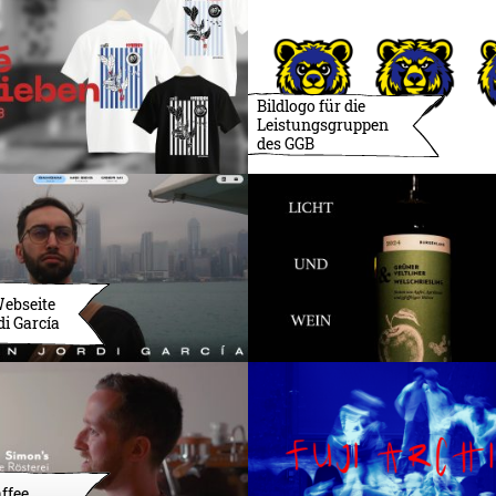
Bildlogo für die
Leistungsgruppen
des GGB
Webseite
di García
ffee