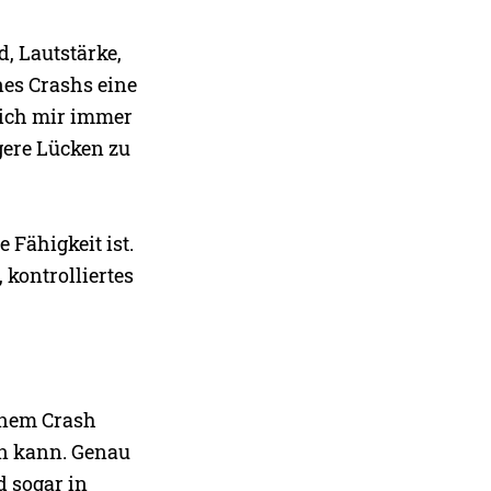
d, Lautstärke,
nes Crashs eine
e ich mir immer
gere Lücken zu
 Fähigkeit ist.
 kontrolliertes
inem Crash
en kann. Genau
d sogar in