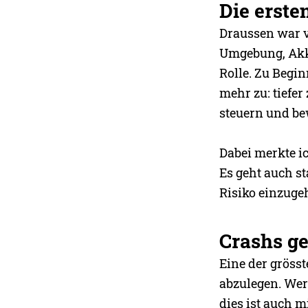
Die erste
Draussen war vi
Umgebung, Akku
Rolle. Zu Begin
mehr zu: tiefe
steuern und bew
Dabei merkte ic
Es geht auch s
Risiko einzuge
Crashs g
Eine der gröss
abzulegen. Wer
dies ist auch m