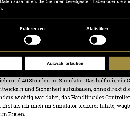
g dar. Als ich hörte, dass ich im Rahmen von Digezz 
 Daten zusammen, die Sie ihnen bereitgestellt haben oder die s
Projekt im Umfang von 120 Stunden umsetzen kann,
n.
 deshalb sofort mein erster Gedanke.
Präferenzen
Statistiken
im Simulator
der echten Drohne nach draussen ging, begann ich im
ir den FPV-Simulator Liftoff auf Steam herunter und 
roller, den ich später auch für die echte Drohne ver
Auswahl erlauben
ich rund 40 Stunden im Simulator. Das half mir, ein G
ntwickeln und Sicherheit aufzubauen, ohne direkt di
onders wichtig war dabei, das Handling des Controller
 Erst als ich mich im Simulator sicherer fühlte, wagte
 im Freien.