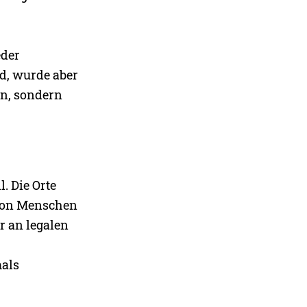
eder
d, wurde aber
en, sondern
. Die Orte
 von Menschen
r an legalen
mals