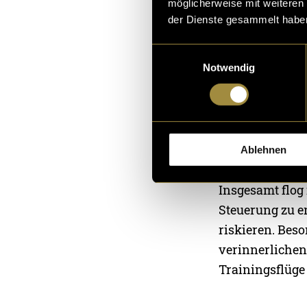
Herausforderun
möglicherweise mit weiteren
multimediales 
der Dienste gesammelt habe
Drohnenfliegen
Einwilligungsauswahl
Notwendig
Training 
Bevor ich mit 
Dafür lud ich m
demselben Cont
Ablehnen
Insgesamt flog 
Steuerung zu e
riskieren. Bes
verinnerlichen.
Trainingsflüge