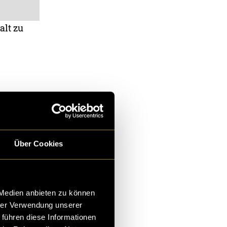
alt zu
n ich sie aber
chmals etwas
te
Über Cookies
ir nicht fremd.
 Medien anbieten zu können
 Hindernissen
hrer Verwendung unserer
hürde und
 führen diese Informationen