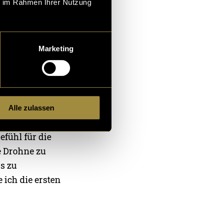
ein
ie im Rahmen Ihrer Nutzung
 war FPV-
Marketing
 Simulator.
trainierte mit
wendete.
Alle zulassen
efühl für die
e Drohne zu
s zu
 ich die ersten