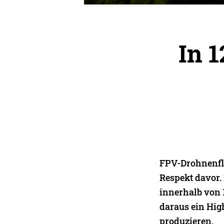
In 
FPV-Drohnenfli
Respekt davor.
innerhalb von 
daraus ein Hig
produzieren.