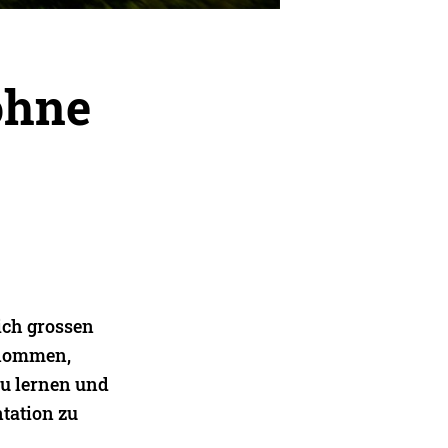
ohne
ich grossen
enommen,
zu lernen und
tation zu