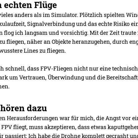
n echten Flüge
eles anders als im Simulator. Plötzlich spielten Win
laufzeit, Signalverbindung und das echte Risiko ei
n flog ich langsam und vorsichtig. Mit der Zeit traut
r zu fliegen, näher an Objekte heranzugehen, durch en
usstere Lines zu fliegen.
h schnell, dass FPV-Fliegen nicht nur eine technische
tark um Vertrauen, Überwindung und die Bereitschaft,
hen.
ehören dazu
ten Herausforderungen war für mich, die Angst vor e
 FPV fliegt, muss akzeptieren, dass etwas kaputtgeh
ir passiert: Ich habe die Drohne komplett gecrasht un