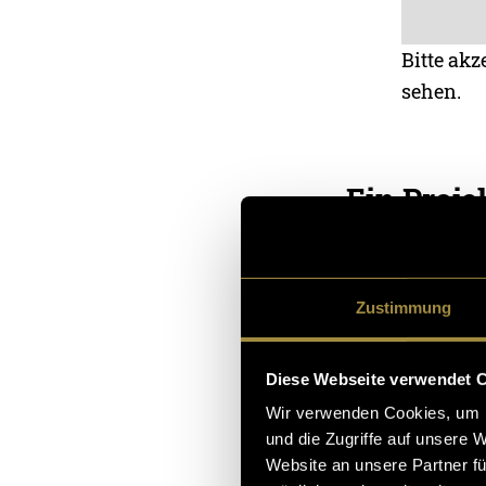
Bitte akz
sehen.
Ein Proje
Die Drohne hatt
nie. Obwohl ic
völlig anderes
Zustimmung
Modellflugzeug
Trotzdem habe 
Diese Webseite verwendet 
Wir verwenden Cookies, um I
Die direkte Sic
und die Zugriffe auf unsere 
und das Risiko 
Website an unsere Partner fü