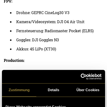
FPV:
Drohne: GEPRC CineLog30 V3
Kamera/Videosystem: DJI O4 Air Unit
Fernsteuerung: Radiomaster Pocket (ELRS)
Goggles: DJI Goggles N3
Akkus: 4S LiPo (XT30)
Production:
Kamera: Sony a6700
OBS (Simulator)
Schnitt: Adobe Premiere Pro / Davinci Resolve
Zustimmung
Details
Über Cookies
(mbi)
Diese Webseite verwendet Cookies