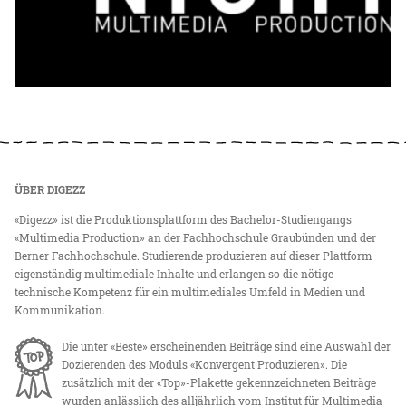
ÜBER DIGEZZ
«Digezz» ist die Produktionsplattform des Bachelor-Studiengangs
«Multimedia Production» an der Fachhochschule Graubünden und der
Berner Fachhochschule. Studierende produzieren auf dieser Plattform
eigenständig multimediale Inhalte und erlangen so die nötige
technische Kompetenz für ein multimediales Umfeld in Medien und
Kommunikation.
Die unter «Beste» erscheinenden Beiträge sind eine Auswahl der
Dozierenden des Moduls «Konvergent Produzieren». Die
zusätzlich mit der «Top»-Plakette gekennzeichneten Beiträge
wurden anlässlich des alljährlich vom Institut für Multimedia