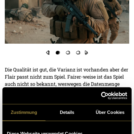
Die Qualität ist gut, die Varianz ist vorhanden aber der
Flair passt nicht zum Spiel. Fairer-weise ist das Spiel
auch nicht so bekannt, weswegen die Datenmenge
exakt aufs Spiel bezogen sehr dürftig bis gar nicht
vorhanden sein wird. Mir gefällt, wie mutig «Fooocus»
hier wird und ganz eigene Details einfliessen lässt.
Zustimmung
Details
Über Cookies
Vibe: 6/10
Qualität: 9/10
Diese Webseite verwendet Cookies