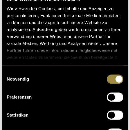
Varianz: 9/10
Gesamt: 7/10
Wir verwenden Cookies, um Inhalte und Anzeigen zu
personalisieren, Funktionen für soziale Medien anbieten
zu können und die Zugriffe auf unsere Website zu
Elden Ring
analysieren. Außerdem geben wir Informationen zu Ihrer
Verwendung unserer Website an unsere Partner für
soziale Medien, Werbung und Analysen weiter. Unsere
Partner führen diese Informationen möglicherweise mit
weiteren Daten zusammen, die Sie ihnen bereitgestellt
haben oder die sie im Rahmen Ihrer Nutzung der Dienste
gesammelt haben.
Einwilligungsauswahl
Notwendig
Präferenzen
Statistiken