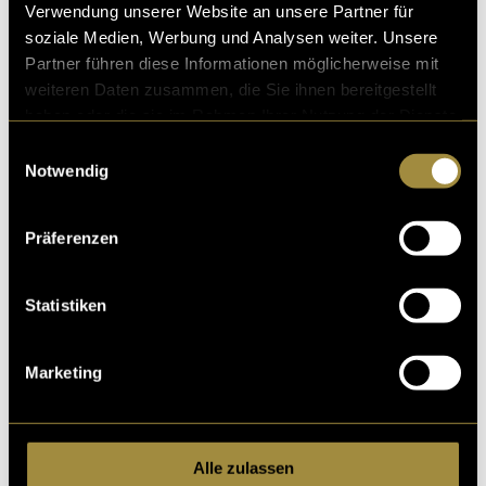
Verwendung unserer Website an unsere Partner für
soziale Medien, Werbung und Analysen weiter. Unsere
Partner führen diese Informationen möglicherweise mit
weiteren Daten zusammen, die Sie ihnen bereitgestellt
haben oder die sie im Rahmen Ihrer Nutzung der Dienste
Das ist der vorher/nachher Vergleich von einigen der
gesammelt haben.
Einwilligungsauswahl
bearbeiteten Bilder.
Notwendig
(mmi)
Präferenzen
Statistiken
Marketing
Kritik
Alle zulassen