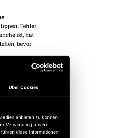
he
tippen. Fehler
nche ist, hat
tehen, bevor
 jemand, der
s echte
Über Cookies
 Medien anbieten zu können
 kein fertiges
hrer Verwendung unserer
 führen diese Informationen
e testet: Lässt