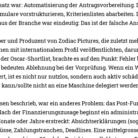
satz war: Automatisierung der Antragsvorbereitung
mulare vorstrukturieren, Kriterienlisten abarbeiten. 
s der Branche war eindeutig: Das ist der falsche Ans
ber und Produzent von Zodiac Pictures, die zuletzt me
en mit internationalem Profil veröffentlichten, daru
der Oscar-Shortlist, brachte es auf den Punkt: Fehler 
 bedeuten Ablehnung bei der Vorprüfung. Wenn ein 
rt, ist es nicht nur nutzlos, sondern auch aktiv schäd
kann/sollte nicht an eine Maschine delegiert werde
ssen beschrieb, war ein anderes Problem: das Post-F
ch der Finanzierungszusage beginnt ein administra
Monate oder Jahre erstreckt: Absichtserklärungen (so
üsse, Zahlungstranchen, Deadlines. Eine mittelgross