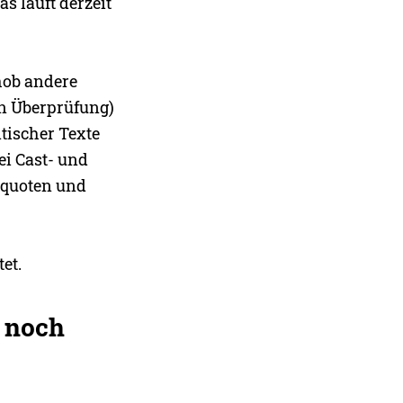
s läuft derzeit
hob andere
en Überprüfung)
tischer Texte
ei Cast- und
rquoten und
et.
r noch