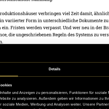
Produktionshäuser verbringen viel Zeit damit, ähnlic
in variierter Form in unterschiedliche Dokumente zu 
 ein. Fristen werden verpasst. Und wer neu in der Bra
ce, die ungeschriebenen Regeln des Systems zu vers
n.
e ich untersuchen. Nicht als Journalist, sondern als
r Branche arbeitet und ein Werkzeug bauen wollte, da
Details
 Analyse statt Automatisierung
Cookies
nhalte und Anzeigen zu personalisieren, Funktionen für soziale
s ich im Rahmen dieses Semesters entwickelt habe, ist
Website zu analysieren. Außerdem geben wir Informationen zu I
r soziale Medien, Werbung und Analysen weiter. Unsere Partner
r es nie) sondern ein Prototyp, der eine zentrale Thes