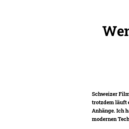
Wen
Schweizer Film
trotzdem läuft 
Anhänge. Ich h
modernen Techn