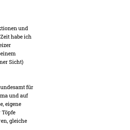
ktionen und
Zeit habe ich
eizer
 einem
ner Sicht)
Bundesamt für
néma und auf
e, eigene
r Töpfe
ren, gleiche