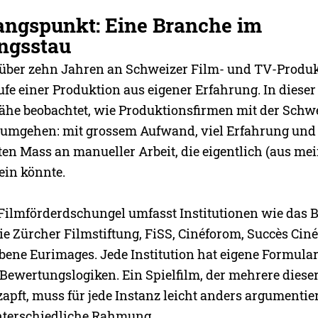
angspunkt: Eine Branche im
ngsstau
it über zehn Jahren an Schweizer Film- und TV-Produ
fe einer Produktion aus eigener Erfahrung. In dieser 
ähe beobachtet, wie Produktionsfirmen mit der Schw
 umgehen: mit grossem Aufwand, viel Erfahrung und
n Mass an manueller Arbeit, die eigentlich (aus mei
ein könnte.
Filmförderdschungel umfasst Institutionen wie das 
die Zürcher Filmstiftung, FiSS, Cinéforom, Succès Ci
bene Eurimages. Jede Institution hat eigene Formular
 Bewertungslogiken. Ein Spielfilm, der mehrere diese
zapft, muss für jede Instanz leicht anders argumentie
nterschiedliche Rahmung.