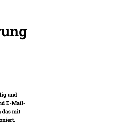
rung
lig und
und E-Mail-
h das mit
niert.