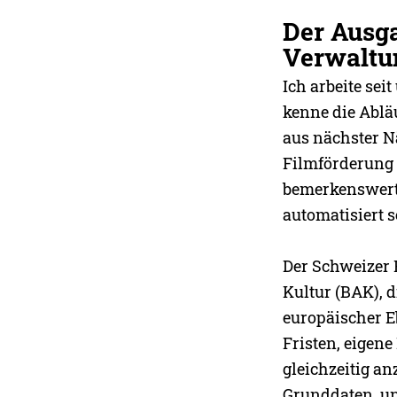
Der Ausg
Verwaltu
Ich arbeite se
kenne die Abläu
aus nächster N
Filmförderung
bemerkenswerte
automatisiert s
Der Schweizer 
Kultur (BAK), 
europäischer E
Fristen, eigene
gleichzeitig an
Grunddaten, u