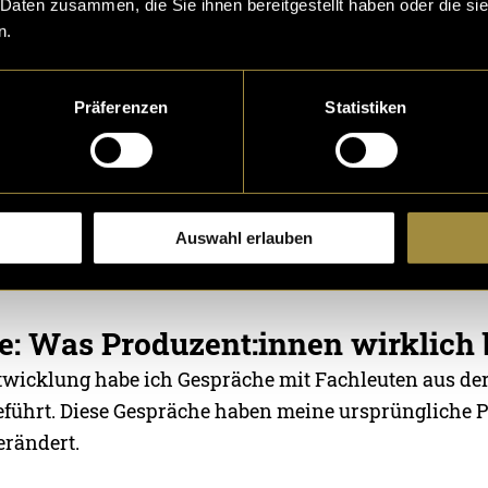
 Daten zusammen, die Sie ihnen bereitgestellt haben oder die s
 Intelligenz so einsetzen, dass sie Filmprojekte strukt
n.
dabei förderrelevante Kriterien berücksichtigt?
Ein Nutzer lädt Projektdokumente hoch. Der Prototyp 
Präferenzen
Statistiken
turiertes Feedback zurück. Welche Förderinstitutione
 Welche Kriterien werden erfüllt, welche fehlen? Was 
hwachstellen in der Argumentation? Das klingt simpel
 es nicht und zwar weniger wegen technischer Hürd
Auswahl erlauben
e: Was Produzent:innen wirklich
ntwicklung habe ich Gespräche mit Fachleuten aus de
führt. Diese Gespräche haben meine ursprüngliche 
rändert.