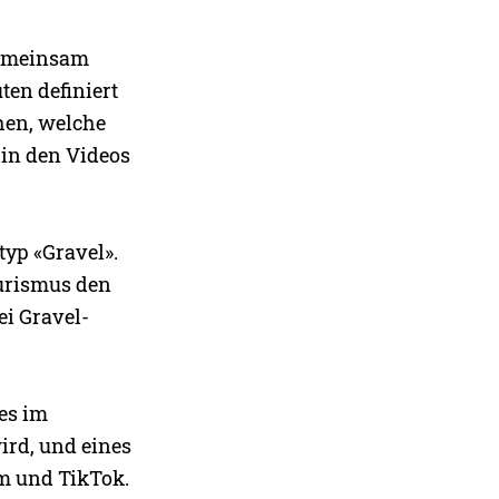
Gemeinsam
en definiert
hen, welche
 in den Videos
yp «Gravel».
ourismus den
ei Gravel-
es im
ird, und eines
m und TikTok.