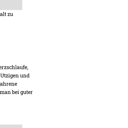
alt zu
erzschlaufe,
h Utzigen und
fahrene
 man bei guter