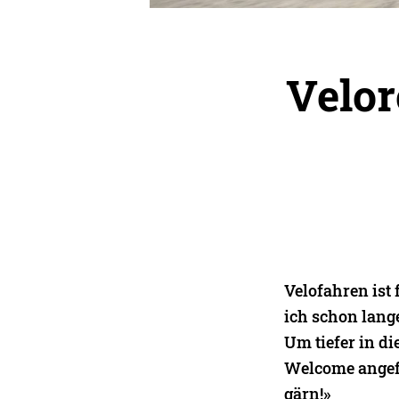
Velor
Velofahren ist 
ich schon lange
Um tiefer in d
Welcome angefr
gärn!»