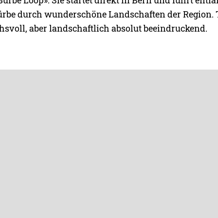
ürbe Loop». Sie startet direkt in Bern und führt entl
ürbe durch wunderschöne Landschaften der Region.
svoll, aber landschaftlich absolut beeindruckend.