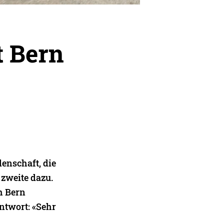
t Bern
denschaft, die
 zweite dazu.
h Bern
Antwort: «Sehr