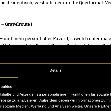
 beide identisch, weshalb hier nur die Querformat-Ve
 – Gravelroute I
e – und mein persönlicher Favorit, sowohl routenmäss
 Videos – ist die Gravel-Route «Gantrisch Loop». Sie 
 und führt über kaum befahrene Nebenstrassen dur
andschaften der Region, mitten durch den Naturpar
Details
Cookies
nhalte und Anzeigen zu personalisieren, Funktionen für soziale
Website zu analysieren. Außerdem geben wir Informationen zu I
r soziale Medien, Werbung und Analysen weiter. Unsere Partner