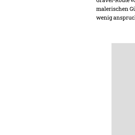
Gravel-Route «G
malerischen G
wenig anspruch