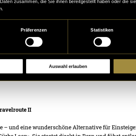
 Daten zusammen, die Sie ihnen bereitgestellt haben oder die s
n.
Präferenzen
Statistiken
Auswahl erlauben
eptiere die
statistik, Marketing
Cookies um diesen Inh
ravelroute II
e – und eine wunderschöne Alternative für Einsteiger