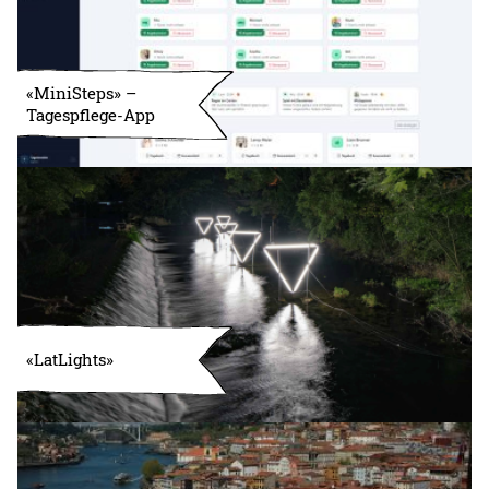
«MiniSteps» –
Tagespflege-App
«LatLights»