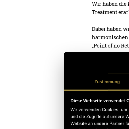
Wir haben die
Treatment erarb
Dabei haben wi
harmonischen S
„Point of no Re
definiert. Wir 
entwickelt: Die
Color Grading
blauen Leuchte
Zustimmung
Ausblick:
Diese Webseite verwendet 
Das Treatment 
Wir verwenden Cookies, um I
anstehende Pro
und die Zugriffe auf unsere 
Website an unsere Partner fü
das Team ist be