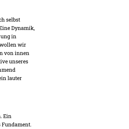
h selbst
 Eine Dynamik,
rung in
wollen wir
hn von innen
tive unseres
ehmend
in lauter
. Ein
es Fundament.