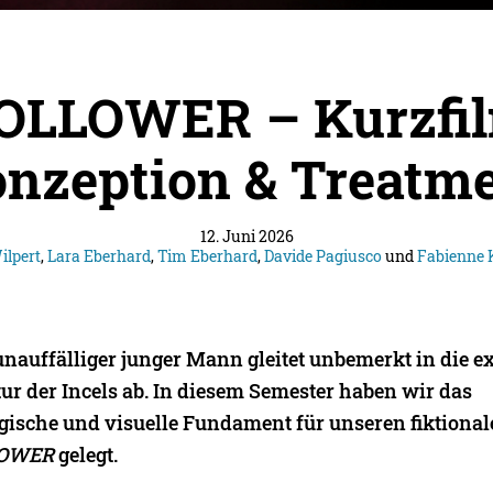
OLLOWER – Kurzfi
onzeption & Treatme
12. Juni 2026
ilpert
,
Lara Eberhard
,
Tim Eberhard
,
Davide Pagiusco
und
Fabienne
unauffälliger junger Mann gleitet unbemerkt in die e
ur der Incels ab. In diesem Semester haben wir das
gische und visuelle Fundament für unseren fiktiona
OWER
gelegt.