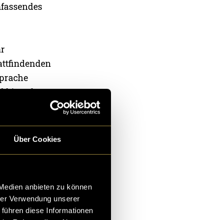
mfassendes
ar
attfindenden
Sprache
abbit Hole»
ntsättigtes
 zum kalten,
Über Cookies
erüst für die
 Medien anbieten zu können
geschärft, und
hrer Verwendung unserer
 führen diese Informationen
rwecken.