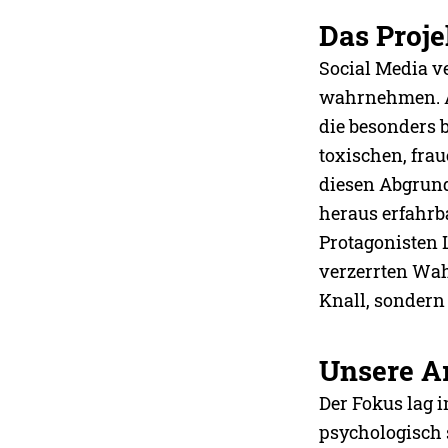
Das Proje
Social Media v
wahrnehmen. A
die besonders 
toxischen, fra
diesen Abgrund
heraus erfahrb
Protagonisten
verzerrten Wah
Knall, sondern
Unsere Ar
Der Fokus lag i
psychologisch 