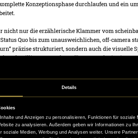
 komplette Konzeptionsphase durchlaufen und ein u
eitet.
r nicht nur die erzählerische Klammer vom scheinb
tatus Quo bis zum unausweichlichen, off-camera st
turn“ präzise strukturiert, sondern auch die visuelle 
haben detaillierte Metaphern für Leons Abstieg ins «R
 Isolation wird sich später durch extreme Close-Ups, e
 und den drastischen Wechsel von warmem Raumlicht
n der Bildschirme manifestieren.
Details
Cookies
steht und bildet nun unser robustes Drehbuch-Ersatzg
nhalte und Anzeigen zu personalisieren, Funktionen für soziale
duktion. Die visuelle und psychologische Vision ist 
Website zu analysieren. Außerdem geben wir Informationen zu I
r soziale Medien, Werbung und Analysen weiter. Unsere Partner
reit,
FOLLOWER
im nächsten Schritt zum Leben zu e