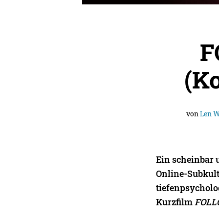
F
(K
von
Len W
Ein scheinbar 
Online-Subkult
tiefenpsycholo
Kurzfilm
FOLL