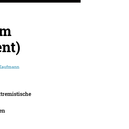
lm
nt)
 Kaufmann
xtremistische
len