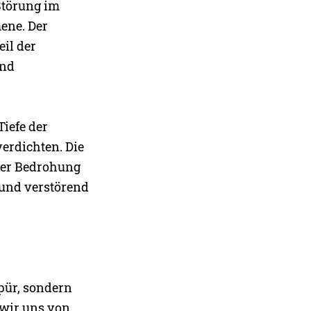
Störung im
ene. Der
eil der
und
Tiefe der
erdichten. Die
her Bedrohung
l und verstörend
pür, sondern
 wir uns von