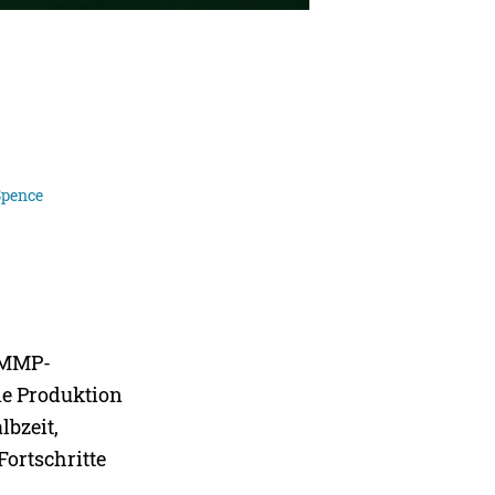
Spence
n MMP-
ie Produktion
lbzeit,
Fortschritte