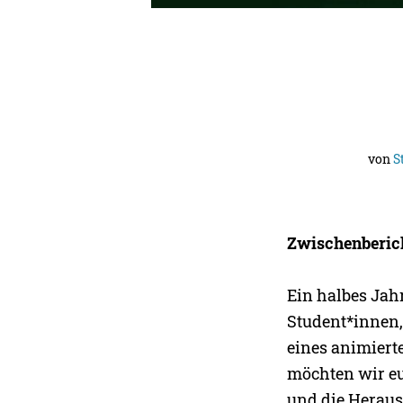
von
S
Zwischenberich
Ein halbes Jah
Student*innen,
eines animierte
möchten wir euc
und die Heraus