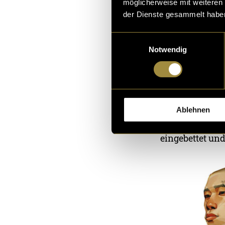
möglicherweise mit weiteren
der Dienste gesammelt habe
Artstyle-Entw
Einwilligungsauswahl
Notwendig
Früh im Prozess
düstere und my
geprägt von du
an Textur-Nois
Ablehnen
vermittelt. Ers
eingebettet und