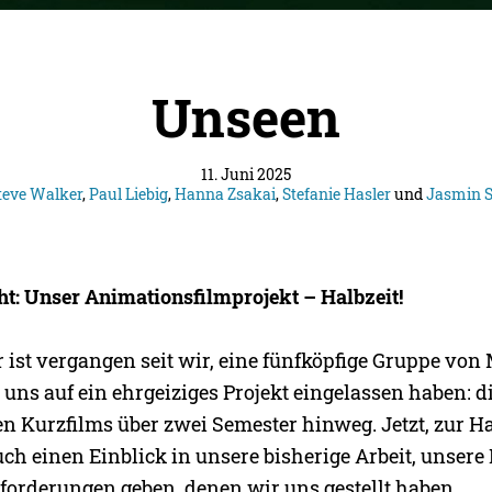
Unseen
11. Juni 2025
teve Walker
,
Paul Liebig
,
Hanna Zsakai
,
Stefanie Hasler
und
Jasmin 
t: Unser Animationsfilmprojekt – Halbzeit!
r ist vergangen seit wir, eine fünfköpfige Gruppe vo
 uns auf ein ehrgeiziges Projekt eingelassen haben: d
n Kurzfilms über zwei Semester hinweg. Jetzt, zur Ha
h einen Einblick in unsere bisherige Arbeit, unsere 
forderungen geben, denen wir uns gestellt haben.