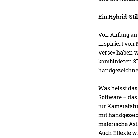
Ein Hybrid-Stil
Von Anfang an w
Inspiriert von
Verse» haben wi
kombinieren 3
handgezeichnet
Was heisst das
Software – das 
für Kamerafahr
mit handgezeich
malerische Ästh
Auch Effekte w