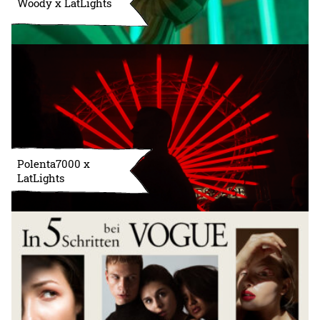
Woody x LatLights
Polenta7000 x
LatLights