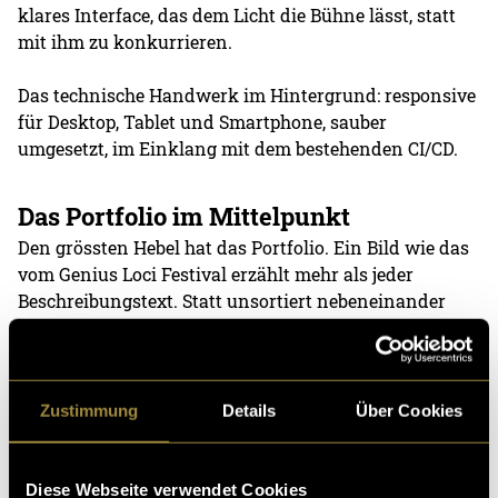
klares Interface, das dem Licht die Bühne lässt, statt
mit ihm zu konkurrieren.
Das technische Handwerk im Hintergrund: responsive
für Desktop, Tablet und Smartphone, sauber
umgesetzt, im Einklang mit dem bestehenden CI/CD.
Das Portfolio im Mittelpunkt
Den grössten Hebel hat das Portfolio. Ein Bild wie das
vom Genius Loci Festival erzählt mehr als jeder
Beschreibungstext. Statt unsortiert nebeneinander
stehen die Projekte jetzt aufbereitet da, mit Kontext
und einer kurzen Erklärung des Systems sowie dem
Team dahinter. Wer auf die neue Seite kommt, sieht
zuerst, was möglich ist, und versteht danach, wie es
Zustimmung
Details
Über Cookies
funktioniert.
Impressionen aus den realisierten Projekten:
Diese Webseite verwendet Cookies