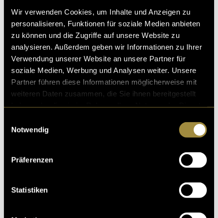
Wir verwenden Cookies, um Inhalte und Anzeigen zu
personalisieren, Funktionen für soziale Medien anbieten
zu können und die Zugriffe auf unsere Website zu
analysieren. Außerdem geben wir Informationen zu Ihrer
Verwendung unserer Website an unsere Partner für
soziale Medien, Werbung und Analysen weiter. Unsere
Partner führen diese Informationen möglicherweise mit
weiteren Daten zusammen, die Sie ihnen bereitgestellt
haben oder die sie im Rahmen Ihrer Nutzung der Dienste
gesammelt haben.
Einwilligungsauswahl
Neu-Ulm / «Lichtfassade am Rathaus»
An
Notwendig
Präferenzen
→ latlights.ch
Statistiken
(mbi)