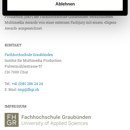
Ablehnen
zusätzlich mit der «Top»-Plakette gekennzeichneten Beiträge
wurden anlässlich des alljährlich vom Institut für Multimedia
Production (IMP) der Fachhochschule Graubünden veranstalteten
Multimedia Awards von einer externen Fachjury mit einem «Digezz-
Award» ausgezeichnet.
KONTAKT
Fachhochschule Graubünden
Institut für Multimedia Production
Pulvermühlestrasse 57
CH-7000 Chur
Tel.:
+41 (0)81 286 24 24
E-Mail:
imp@fhgr.ch
IMPRESSUM