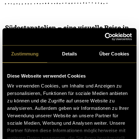
Südostanatolien – eine visuelle Reise in
die Heimat meiner Eltern
Jedes Jahr zieht es mich zurück an einen ganz besonde
Zustimmung
Details
Über Cookies
ren Ort – nach Südostanatolien. Seit nun fast 20 Jahre
n reise ich regelmässig in die Heimat
12. Juni 2025
- von
Markus Sodo
Diese Webseite verwendet Cookies
Wir verwenden Cookies, um Inhalte und Anzeigen zu
personalisieren, Funktionen für soziale Medien anbieten
zu können und die Zugriffe auf unsere Website zu
Ich verwandle meine Freunde für einen
analysieren. Außerdem geben wir Informationen zu Ihrer
Tag in Zombies…
Verwendung unserer Website an unsere Partner für
soziale Medien, Werbung und Analysen weiter. Unsere
…war usprünglich der Plan für mein Projekt «Zombiela
Partner führen diese Informationen möglicherweise mit
nd». Was als spontane Idee begann, entwickelte sich zu
weiteren Daten zusammen, die Sie ihnen bereitgestellt