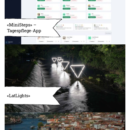
«MiniSteps» –
Tagespflege-App
«LatLights»