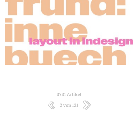
3731 Artikel
2 von 121
neuere
ältere
Artikel
Artikel