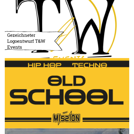
Gezeichneter
Logoentwurf T&W
Events