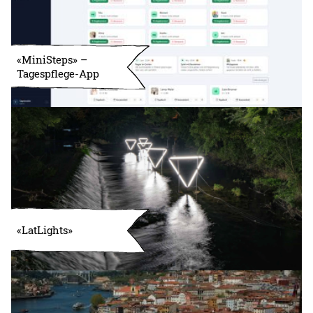
«MiniSteps» –
Tagespflege-App
«LatLights»