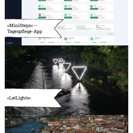
«MiniSteps» –
Tagespflege-App
«LatLights»