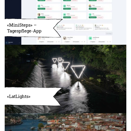
«MiniSteps» –
Tagespflege-App
«LatLights»