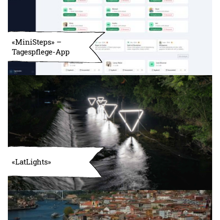
«MiniSteps» –
Tagespflege-App
«LatLights»