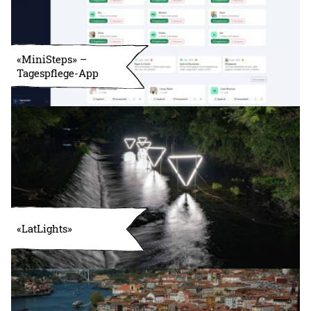
«MiniSteps» –
Tagespflege-App
«LatLights»