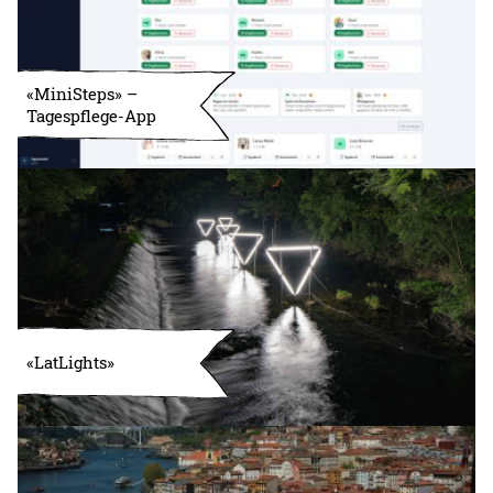
«MiniSteps» –
Tagespflege-App
«LatLights»