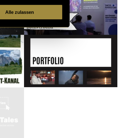
Alle zulassen
Contentproduktion
– Swiss Marketing
Dachverband
3732 Artikel
2 von 121
neuere
ältere
Artikel
Artikel