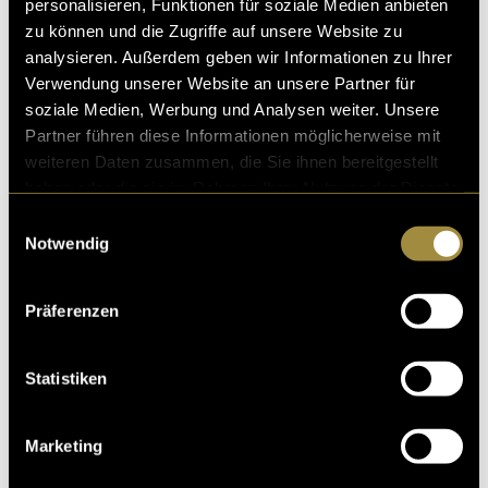
personalisieren, Funktionen für soziale Medien anbieten
Wedding Film Brand
zu können und die Zugriffe auf unsere Website zu
analysieren. Außerdem geben wir Informationen zu Ihrer
Verwendung unserer Website an unsere Partner für
soziale Medien, Werbung und Analysen weiter. Unsere
Partner führen diese Informationen möglicherweise mit
weiteren Daten zusammen, die Sie ihnen bereitgestellt
haben oder die sie im Rahmen Ihrer Nutzung der Dienste
gesammelt haben.
Einwilligungsauswahl
Notwendig
Präferenzen
Statistiken
Marketing