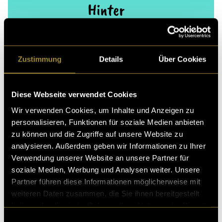
Zustimmung
Details
Über Cookies
Diese Webseite verwendet Cookies
Wir verwenden Cookies, um Inhalte und Anzeigen zu
Fazit
personalisieren, Funktionen für soziale Medien anbieten
Rückblickend waren Zeitmanagement und
zu können und die Zugriffe auf unsere Website zu
Organisation die grössten Herausforderungen und
analysieren. Außerdem geben wir Informationen zu Ihrer
haben grosses Verbesserungspotential.
Verwendung unserer Website an unsere Partner für
soziale Medien, Werbung und Analysen weiter. Unsere
Die Koordination von Gästen, Räumlichkeiten und
Partner führen diese Informationen möglicherweise mit
technischem Equipment erforderte viel Planung. Wir
weiteren Daten zusammen, die Sie ihnen bereitgestellt
nehmen uns vor, in Zukunft immer einen Plan B zu
haben oder die sie im Rahmen Ihrer Nutzung der Dienste
haben und genug Zeit einzuplanen, falls etwas
gesammelt haben.
Einwilligungsauswahl