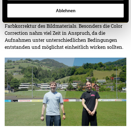
Aufnahmen nachträglich bearbeitet werden. Dazu
Ablehnen
gehörten die Verbesserung der Tonqualität, die
Reduktion von Störgeräuschen sowie die
Farbkorrektur des Bildmaterials. Besonders die Color
Correction nahm viel Zeit in Anspruch, da die
Aufnahmen unter unterschiedlichen Bedingungen
entstanden und möglichst einheitlich wirken sollten.