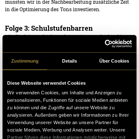
mussten wir in der Nachbearbeitung zusätzliche Zeit
in die Optimierung des Tons investieren.
Folge 3: Schulstufenbarren
Für die dritte Folge besuchten wir Lara Eberhard in
Endingen, Aargau. Zusammen mit zwei weiteren
Kolleginnen zeigte sie uns verschiedene Elemente am
Schulstufenbarren und unterstützte uns dabei, unsere
Zustimmung
Details
Über Cookies
ersten Versuche an diesem Gerät umzusetzen.
Die grösste Herausforderung bei dieser Folge lag im
Diese Webseite verwendet Cookies
Ton. Insgesamt arbeiteten wir mit fünf verschiedenen
Wir verwenden Cookies, um Inhalte und Anzeigen zu
Tonspuren. In der Nachbearbeitung mussten wir
personalisieren, Funktionen für soziale Medien anbieten
deshalb die einzelnen Aufnahmen miteinander
zu können und die Zugriffe auf unsere Website zu
vergleichen und jeweils die qualitativ beste Spur
analysieren. Außerdem geben wir Informationen zu Ihrer
auswählen. Dadurch konnten wir die Verständlichkeit
Verwendung unserer Website an unsere Partner für
verbessern, der Schnitt wurde jedoch deutlich
soziale Medien, Werbung und Analysen weiter. Unsere
aufwändiger.
Partner führen diese Informationen möglicherweise mit