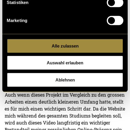
Statistiken
und dem anschliessenden Color Grading. Darüber
hinaus beschäftigte ich mich mit der Suche nach
geeigneter lizenzierter Musik. Nach der Auswahl
Marketing
wurden die Musikstücke in das Projekt integriert und
sorgfältig auf die gesprochenen Inhalte abgestimmt,
damit Bild, Ton und Erzählung möglichst harmonisch
zusammenwirken.
Alle zulassen
Ergebnis
Auswahl erlauben
Mit dem Abschluss dieses Projekts konnte ich einen
Ablehnen
bislang offenen Teil meiner Website vervollständigen.
Auch wenn dieses Projekt im Vergleich zu den grossen
Arbeiten einen deutlich kleineren Umfang hatte, stellt
es für mich einen wichtigen Schritt dar. Da die Website
mich während des gesamten Studiums begleiten soll,
wird auch dieses Video langfristig ein wichtiger
Bestandteil meiner persönlichen Online-Präsenz sein.