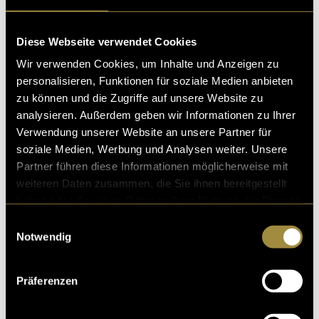
Diese Webseite verwendet Cookies
Zusätzlich investierte ich weitere Zeit in die
Wir verwenden Cookies, um Inhalte und Anzeigen zu
Überarbeitung und Strukturierung des gesprochenen
personalisieren, Funktionen für soziale Medien anbieten
Inhalts. Dabei stand vor allem der rote Faden im
zu können und die Zugriffe auf unsere Website zu
Fokus, damit die verschiedenen Themen logisch
analysieren. Außerdem geben wir Informationen zu Ihrer
aufeinander aufbauen und ein stimmiges Gesamtbild
Verwendung unserer Website an unsere Partner für
ergeben.
soziale Medien, Werbung und Analysen weiter. Unsere
Partner führen diese Informationen möglicherweise mit
Postproduktion
weiteren Daten zusammen, die Sie ihnen bereitgestellt
haben oder die sie im Rahmen Ihrer Nutzung der Dienste
Nach Abschluss der Dreharbeiten begann die
gesammelt haben.
Einwilligungsauswahl
Postproduktion. Ein grosser Teil dieser Phase bestand
Notwendig
aus der Sichtung und Auswahl des aufgenommenen
Materials sowie dem Zusammenführen der
verschiedenen Sequenzen.
Präferenzen
Besonderes Augenmerk lag auf der Color Correction