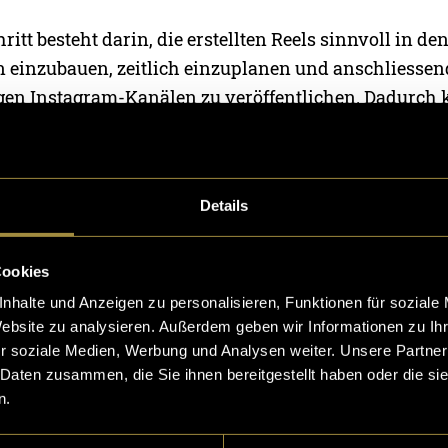
ritt besteht darin, die erstellten Reels sinnvoll in de
 einzubauen, zeitlich einzuplanen und anschliessen
igen Instagram-Kanälen zu veröffentlichen. Dadurch 
ur als abgeschlossene Produktion, sondern auch als l
die Social-Media-Kommunikation der beiden Boxen g
Details
e Reel-Library umfasst insgesamt über 40 produzierte
 ist über folgende Playlist zugänglich:
Cookies
nhalte und Anzeigen zu personalisieren, Funktionen für soziale
Website zu analysieren. Außerdem geben wir Informationen zu I
r soziale Medien, Werbung und Analysen weiter. Unsere Partner
 Daten zusammen, die Sie ihnen bereitgestellt haben oder die s
n.