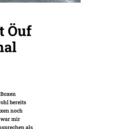
t Öuf
hal
t-Boxen
ohl bereits
oxen noch
i war mir
ansprechen als