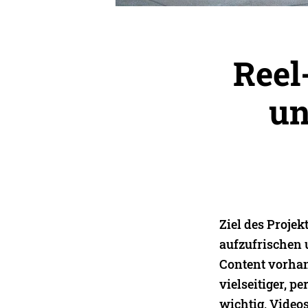
Reel
un
Ziel des Projek
aufzufrischen 
Content vorhan
vielseitiger, p
wichtig, Video