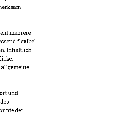
fmerksam
zient mehrere
essend flexibel
n. Inhaltlich
icke,
 allgemeine
hört und
 des
konnte der