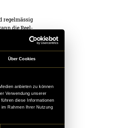
n
d regelmässig
kann die Reel-
angfristige
enutzt werden.
Über Cookies
 Reels. Die
 Medien anbieten zu können
hrer Verwendung unserer
 führen diese Informationen
ie im Rahmen Ihrer Nutzung