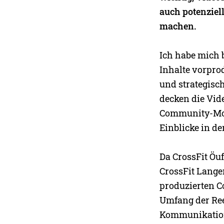
auch potenzie
machen.
Ich habe mich b
Inhalte vorpro
und strategisc
decken die Vid
Community-Mom
Einblicke in de
Da CrossFit Öu
CrossFit Lange
produzierten C
Umfang der Ree
Kommunikation