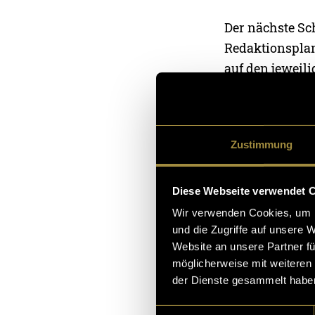
Der nächste Sch
Redaktionsplan
auf den jeweil
Library nicht n
Grundlage für 
Zustimmung
Die vollständig
gesamte Library
Diese Webseite verwendet 
Wir verwenden Cookies, um I
und die Zugriffe auf unsere 
Website an unsere Partner fü
möglicherweise mit weiteren
der Dienste gesammelt habe
Einwilligungsauswahl