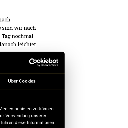
 nach
s sind wir nach
en Tag nochmal
danach leichter
Eindrücke
 filmisch
Über Cookies
uns warten zu
chten, kostete
schaffen,
 Medien anbieten zu können
nigen Gipfeln
hrer Verwendung unserer
n und einige
 führen diese Informationen
und waren nicht