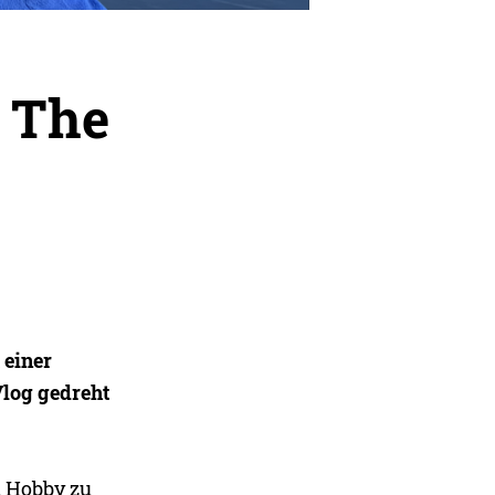
 The
 einer
Vlog gedreht
m Hobby zu