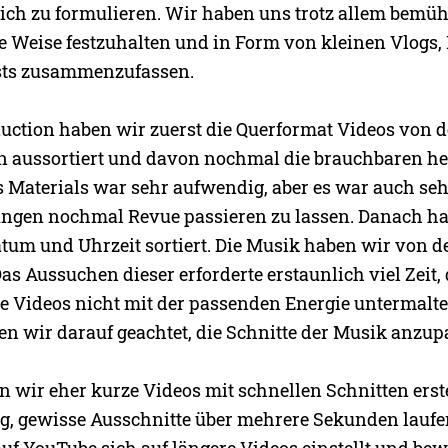
ich zu formulieren. Wir haben uns trotz allem bemüh
te Weise festzuhalten und in Form von kleinen Vlogs,
osts zusammenzufassen.
duction haben wir zuerst die Querformat Videos von 
 aussortiert und davon nochmal die brauchbaren he
s Materials war sehr aufwendig, aber es war auch seh
ungen nochmal Revue passieren zu lassen. Danach ha
tum und Uhrzeit sortiert. Die Musik haben wir von d
 Das Aussuchen dieser erforderte erstaunlich viel Zeit,
e Videos nicht mit der passenden Energie untermalt
n wir darauf geachtet, die Schnitte der Musik anzup
 wir eher kurze Videos mit schnellen Schnitten erste
g, gewisse Ausschnitte über mehrere Sekunden laufen
uf YouTube sich auf längere Videos einstellt und bew