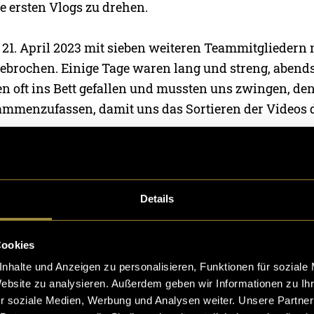
e ersten Vlogs zu drehen.
 21. April 2023 mit sieben weiteren Teammitgliedern
brochen. Einige Tage waren lang und streng, abend
 oft ins Bett gefallen und mussten uns zwingen, d
sammenzufassen, damit uns das Sortieren der Videos 
 dieser Woche extrem viele neue Sachen lernen und 
nd wieder haben wir dabei komplett vergessen, alles
Details
udem war es uns sehr wichtig, die Gruppe nicht auf 
fzuhalten. Vor allem wenn wir Drohnenaufnahmen ma
Cookies
spacken viel Zeit. Die Kälte machte den Batterien zu 
nhalte und Anzeigen zu personalisieren, Funktionen für soziale
h unüblich oft ausgewechselt werden mussten. Auf ei
Website zu analysieren. Außerdem geben wir Informationen zu I
en dem Wind gar nicht möglich, die Drohne zu starte
r soziale Medien, Werbung und Analysen weiter. Unsere Partner
Stellen auf dem Weg erforderten viel Konzentration 