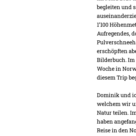
begleiten und 
auseinanderzie
1’100 Höhenmet
Aufregendes, d
Pulverschneehä
erschöpften a
Bilderbuch. Im
Woche in Norwe
diesem Trip beg
Dominik und ic
welchem wir un
Natur teilen. 
haben angefang
Reise in den N