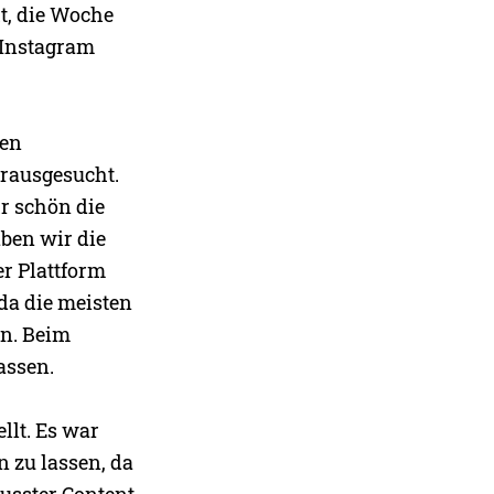
t, die Woche
 Instagram
den
rausgesucht.
r schön die
ben wir die
er Plattform
 da die meisten
en. Beim
assen.
llt. Es war
 zu lassen, da
usster Content