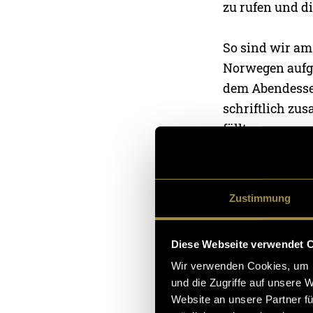
zu rufen und di
So sind wir am
Norwegen aufge
dem Abendessen
schriftlich zu
fällt.
Wir durften in
sammeln, hin u
Zustimmung
einzufangen. Z
lassen oder au
Diese Webseite verwendet 
das Ein- und Au
Wir verwenden Cookies, um I
welche folglic
und die Zugriffe auf unsere 
war es uns weg
Website an unsere Partner fü
interessanten 