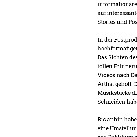
informationsre
auf interessan
Stories und P
In der Postpro
hochformatigen
Das Sichten de
tollen Erinner
Videos nach Da
Artlist geholt.
Musikstücke di
Schneiden habe
Bis anhin haben
eine Umstellun
das Publikum a