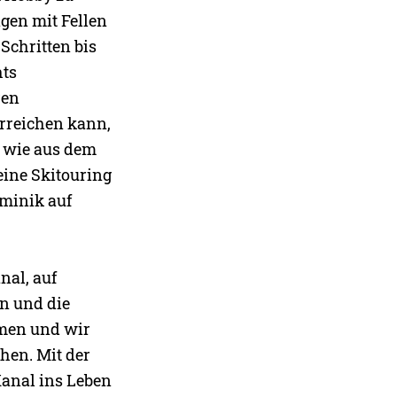
ngen mit Fellen
Schritten bis
hts
ren
erreichen kann,
 wie aus dem
eine Skitouring
ominik auf
nal, auf
n und die
mmen und wir
hen. Mit der
Kanal ins Leben