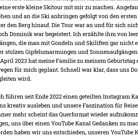
seine erste kleine Skitour mit mir zu machen. Angefa
hen und an die Ski anbringen gefolgt von den ersten 
er den Berg hinauf. Die Tour war an und für sich nic
och Dominik war begeistert. Ich erzählte ihm von lee
ngen, die man mit Gondeln und Skiliften gar nicht 
ber stolzen Gipfelumarmungen und Sonnenaufgängen
 April 2023 hat meine Familie zu meinem Geburtstag 
gen für mich geplant. Schnell war klar, dass uns D
leiten wird.
h führen seit Ende 2022 einen geteilten Instagram Ka
s kreativ ausleben und unsere Faszination für Reise
Immer mehr scheint das Querformat wieder aufzuko
en, uns über einen YouTube Kanal Gedanken zu mac
orden haben wir uns entschieden, unseren YouTube 