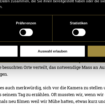
 Daten zusammen, die Sie ihnen bereitgestellt haben oder die s
ebenbei zu filmen.
n.
ren von visuell schönen Instagram Stories mit leicht
Präferenzen
Statistiken
utem Storytelling war zeitaufwändig und am Anfang 
erweile aber immer leichter und wir sind zufrieden mi
 wir bereits daraus ziehen konnten. Da wir neben der
amera und der Drohne auch auf unseren Handys gefi
Auswahl erlauben
ben, war es nicht leicht, die Übersicht über den gema
ir mussten lernen, uns hier besser abzusprechen, dam
e besuchten Orte verteilt, das notwendige Mass an 
gen.
es auch merkwürdig, sich vor die Kamera zu stellen
s seinem Tag zu erzählen. Oft mussten wir, wenn wir
als neu filmen weil wir Mühe hatten, etwas kurz un