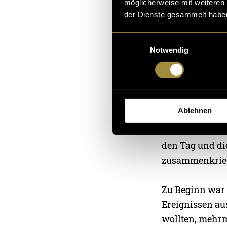
möglicherweise mit weiteren
geeignet, um n
der Dienste gesammelt habe
Einwilligungsauswahl
Auch das Kreie
Notwendig
Inhalten und g
fällt uns mittl
Learnings, die
Spiegelreflexk
Ablehnen
fotografiert ha
zu behalten. W
den Tag und di
zusammenkrie
Zu Beginn war 
Ereignissen au
wollten, mehrm