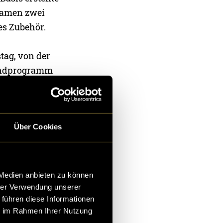
 kamen zwei
es Zubehör.
tag, von der
bendprogramm
nen knapp 600
and in DaVinci
Über Cookies
n wenigen
n Bildern und
 Medien anbieten zu können
hrer Verwendung unserer
itneff/
 führen diese Informationen
ie im Rahmen Ihrer Nutzung