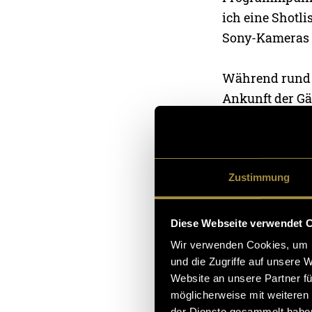
ich eine Shotl
Sony-Kameras m
Während rund z
Ankunft der G
und der Feier.
Bilder ausgewä
Die Nachbearbei
Zustimmung
Resolve ein ku
Sekunden zusam
Diese Webseite verwendet 
dem Video sehr
Wir verwenden Cookies, um I
und die Zugriffe auf unsere 
Hier gehts zu d
Website an unsere Partner fü
möglicherweise mit weiteren
der Dienste gesammelt habe