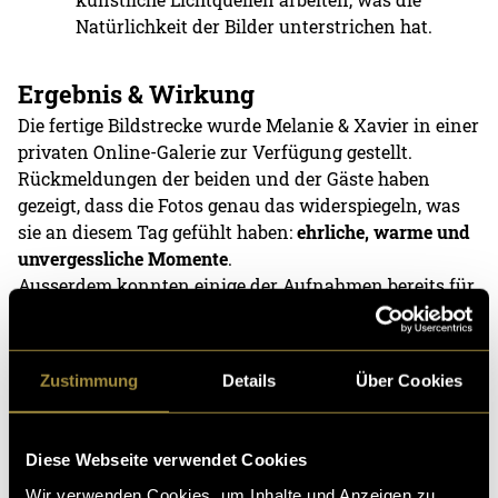
Natürlichkeit der Bilder unterstrichen hat.
Ergebnis & Wirkung
Die fertige Bildstrecke wurde Melanie & Xavier in einer
privaten Online-Galerie zur Verfügung gestellt.
Rückmeldungen der beiden und der Gäste haben
gezeigt, dass die Fotos genau das widerspiegeln, was
sie an diesem Tag gefühlt haben:
ehrliche, warme und
unvergessliche Momente
.
Ausserdem konnten einige der Aufnahmen bereits für
Einladungskarten und Social Media genutzt werden –
so bleiben die Erinnerungen lebendig.
Zustimmung
Details
Über Cookies
Hier eine kleine Vorschau zu den Bildern:
Diese Webseite verwendet Cookies
Wir verwenden Cookies, um Inhalte und Anzeigen zu