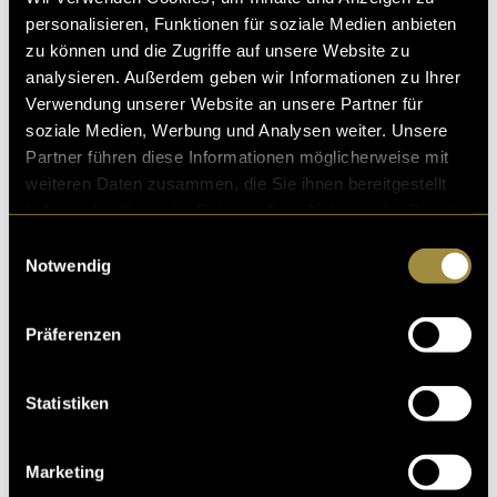
personalisieren, Funktionen für soziale Medien anbieten
zu können und die Zugriffe auf unsere Website zu
analysieren. Außerdem geben wir Informationen zu Ihrer
Verwendung unserer Website an unsere Partner für
soziale Medien, Werbung und Analysen weiter. Unsere
Partner führen diese Informationen möglicherweise mit
weiteren Daten zusammen, die Sie ihnen bereitgestellt
haben oder die sie im Rahmen Ihrer Nutzung der Dienste
gesammelt haben.
Einwilligungsauswahl
Notwendig
(Aus Datenschutzgründen habe ich nicht mehr Bilder
hochgeladen. Falls gewünscht kontaktieren Sie mich
Präferenzen
bitte persönlich.)
(vha)
Statistiken
Marketing