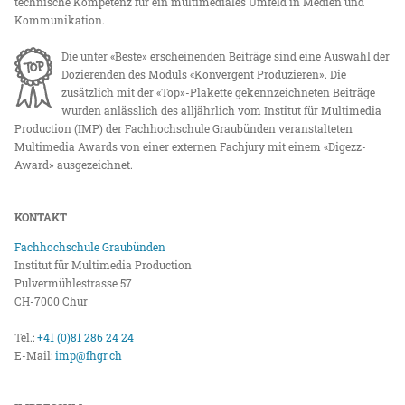
technische Kompetenz für ein multimediales Umfeld in Medien und
Kommunikation.
Die unter «Beste» erscheinenden Beiträge sind eine Auswahl der
Dozierenden des Moduls «Konvergent Produzieren». Die
zusätzlich mit der «Top»-Plakette gekennzeichneten Beiträge
wurden anlässlich des alljährlich vom Institut für Multimedia
Production (IMP) der Fachhochschule Graubünden veranstalteten
Multimedia Awards von einer externen Fachjury mit einem «Digezz-
Award» ausgezeichnet.
KONTAKT
Fachhochschule Graubünden
Institut für Multimedia Production
Pulvermühlestrasse 57
CH-7000 Chur
Tel.:
+41 (0)81 286 24 24
E-Mail:
imp@fhgr.ch