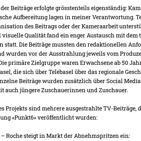
er Beiträge erfolgte grösstenteils eigenständig: Kam
ische Aufbereitung lagen in meiner Verantwortung. T
anisation des Beitrags oder der Kameraarbeit unterstü
 visuelle Qualität fand ein enger Austausch mit dem 
 statt. Die Beiträge mussten den redaktionellen An
nd wurden vor der Ausstrahlung jeweils vom Produz
ie primäre Zielgruppe waren Erwachsene ab 50 Jah
asel, die sich über Telebasel über das regionale Gesc
inzelne Beiträge wurden zusätzlich über Social Media
it auch jüngere Zuschauerinnen und Zuschauer.
es Projekts sind mehrere ausgestrahlte TV-Beiträge,
ng «Punkt6» veröffentlicht wurden:
6 – Roche steigt in Markt der Abnehmspritzen ein: