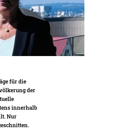
ge für die
evölkerung der
tuelle
stens innerhalb
lt. Nur
geschnitten.