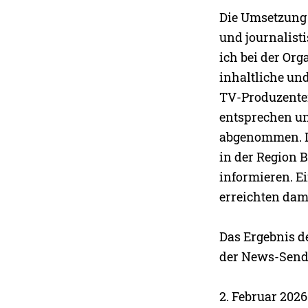
Die Umsetzung d
und journalist
ich bei der Org
inhaltliche und
TV-Produzenten
entsprechen u
abgenommen. D
in der Region B
informieren. E
erreichten dam
Das Ergebnis d
der News-Sendu
2. Februar 202