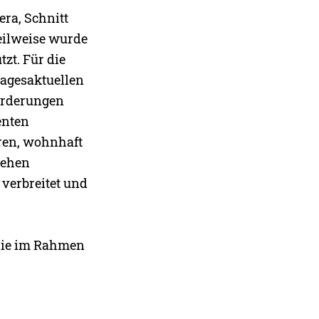
era, Schnitt
eilweise wurde
tzt. Für die
tagesaktuellen
forderungen
enten
ren, wohnhaft
hehen
 verbreitet und
 die im Rahmen