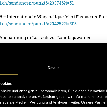
sel.ch/sendungen/punkt6/233746?t=51
26 – Internationale Wagenclique feiert Fasnachts-Pre
sel.ch/sendungen/punkt6/234252?t=508
– Anspannung in Lörrach vor Landtagswahlen:
sel.ch/sendungen/punkt6/234890?t=93
 Krimi um Prämienabzugsinitiative:
sel.ch/sendungen/punkt6/234898?t=328
Details
 Tradition in Tracht: Ehrendame am Schwingertag BS:
Cookies
sel.ch/sendungen/punkt6/236855?t=305
nhalte und Anzeigen zu personalisieren, Funktionen für soziale
Website zu analysieren. Außerdem geben wir Informationen zu I
Besuch in der Velostadt Winterthur:
r soziale Medien, Werbung und Analysen weiter. Unsere Partner
sel.ch/sendungen/punkt6/236899?t=52