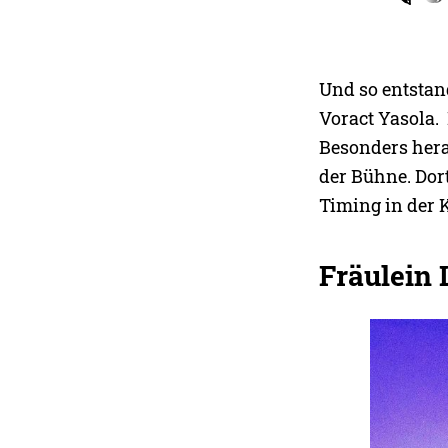
Und so entstan
Voract Yasola. 
Besonders her
der Bühne. Dor
Timing in der K
Fräulein 