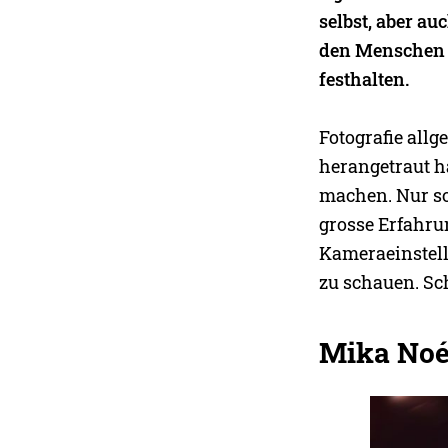
selbst, aber a
den Menschen i
festhalten.
Fotografie all
herangetraut h
machen. Nur so
grosse Erfahru
Kameraeinstell
zu schauen. Sch
Mika Noé 