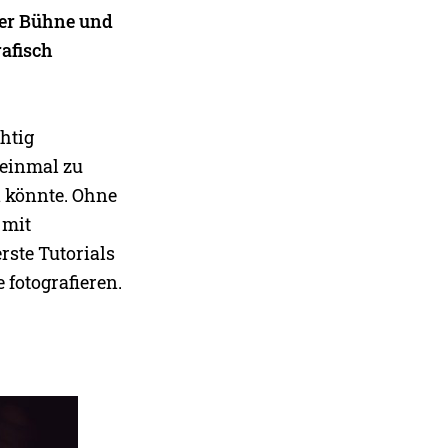
 der Bühne und
afisch
htig
 einmal zu
n könnte. Ohne
 mit
ste Tutorials
 fotografieren.