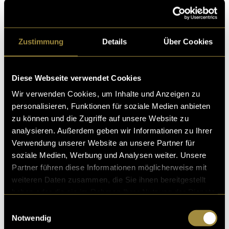
Zustimmung
Details
Über Cookies
Diese Webseite verwendet Cookies
Wir verwenden Cookies, um Inhalte und Anzeigen zu
Bitte akzeptiere die
statistik, Marketing
Cookies um
personalisieren, Funktionen für soziale Medien anbieten
diesen Inhalt zu sehen.
zu können und die Zugriffe auf unsere Website zu
analysieren. Außerdem geben wir Informationen zu Ihrer
Verwendung unserer Website an unsere Partner für
(mbi)
soziale Medien, Werbung und Analysen weiter. Unsere
Partner führen diese Informationen möglicherweise mit
weiteren Daten zusammen, die Sie ihnen bereitgestellt
haben oder die sie im Rahmen Ihrer Nutzung der Dienste
gesammelt haben.
Einwilligungsauswahl
Notwendig