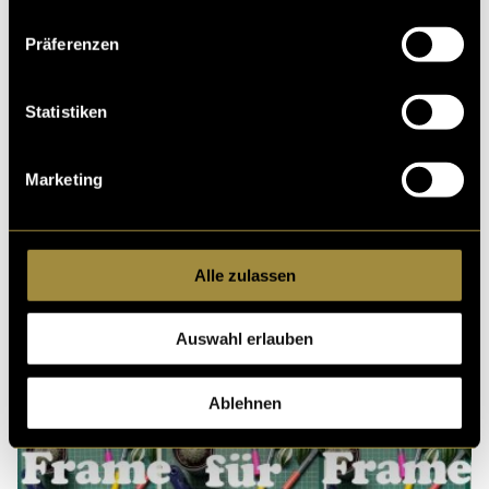
Kritik
Präferenzen
Ähnliche Artikel
Statistiken
Marketing
Alle zulassen
Auswahl erlauben
Ablehnen