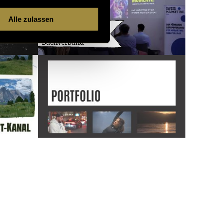
Alle zulassen
Contentproduktion
– Swiss Marketing
Dachverband
3732 Artikel
2 von 121
neuere
ältere
Artikel
Artikel