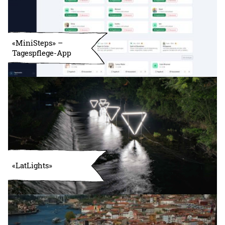
«MiniSteps» –
Tagespflege-App
«LatLights»